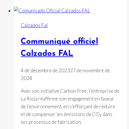
son
engagement
en
Calzados Fal
matière
de
Communiqué officiel
développement
durable
Calzados FAL
4 de décembre de 2023
27 de novembre de
2024
Avec son initiative Carbon Free, l’entreprise de
La Rioja réaffirme son engagement en faveur
de l’environnement, en s’efforçant de réduire
et de compenser les émissions de CO₂ dans
ses processus de fabrication.