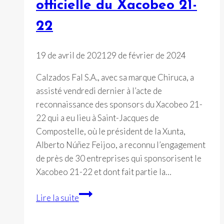
officielle du Xacobeo 21-
de
22
réduire
considérablement
les
19 de avril de 2021
29 de février de 2024
émissions
Calzados Fal S.A., avec sa marque Chiruca, a
de
assisté vendredi dernier à l’acte de
CO2
reconnaissance des sponsors du Xacobeo 21-
22 qui a eu lieu à Saint-Jacques de
Compostelle, où le président de la Xunta,
Alberto Núñez Feijoo, a reconnu l’engagement
de près de 30 entreprises qui sponsorisent le
Xacobeo 21-22 et dont fait partie la…
Chiruca®,
Lire la suite
marque
officielle