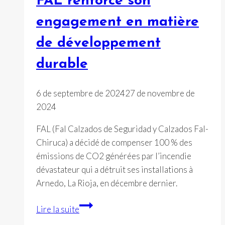
FAL renforce son
durable
engagement en matière
de développement
durable
6 de septembre de 2024
27 de novembre de
2024
FAL (Fal Calzados de Seguridad y Calzados Fal-
Chiruca) a décidé de compenser 100 % des
émissions de CO2 générées par l’incendie
dévastateur qui a détruit ses installations à
Arnedo, La Rioja, en décembre dernier.
FAL
Lire la suite
renforce