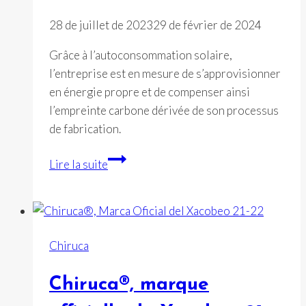
28 de juillet de 2023
29 de février de 2024
Grâce à l’autoconsommation solaire,
l’entreprise est en mesure de s’approvisionner
en énergie propre et de compenser ainsi
l’empreinte carbone dérivée de son processus
de fabrication.
Fal
Lire la suite
triple
sa
production
d’énergie
Chiruca
solaire,
ce
Chiruca®, marque
qui
permet