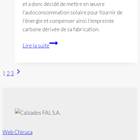
et a donc décidé de mettre en œuvre
l’autoconsommation solaire pour fournir de
l’énergie et compenser ainsi l’empreinte
carbone dérivée de sa fabrication.
Calzados
Lire la suite
FAL
réduit
considérablement
Page
Navigation
1
2
3
ses
suivante
émissions
de
de
page
CO2
grâce
à
l’énergie
Web Chiruca
propre