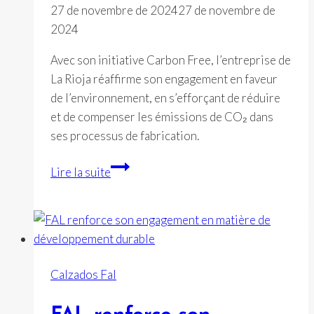
27 de novembre de 2024
27 de novembre de
2024
Avec son initiative Carbon Free, l’entreprise de
La Rioja réaffirme son engagement en faveur
de l’environnement, en s’efforçant de réduire
et de compenser les émissions de CO₂ dans
ses processus de fabrication.
Calzados
Lire la suite
FAL
ouvre
la
voie
à
Calzados Fal
une
production