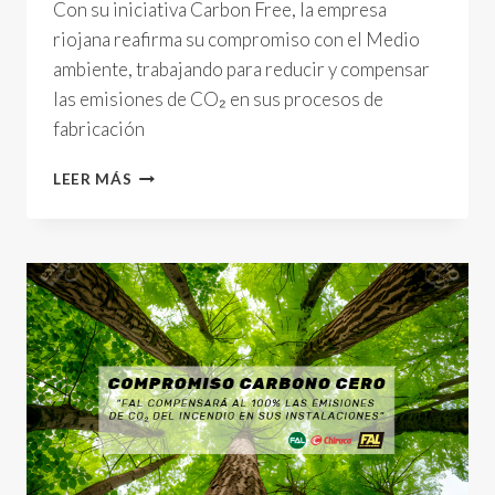
Con su iniciativa Carbon Free, la empresa
riojana reafirma su compromiso con el Medio
ambiente, trabajando para reducir y compensar
las emisiones de CO₂ en sus procesos de
fabricación
CALZADOS
LEER MÁS
FAL
LIDERA
EL
CAMINO
HACIA
UNA
PRODUCCIÓN
SOSTENIBLE