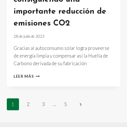
importante reducción de
emisiones CO2
28 de julio de 2023
Gracias al autoconsumo solar logra proveerse
de energía limpia y compensar así la Huella de
Carbono derivada de su fabricación
FAL
LEER MÁS
TRIPLICA
SU
POTENCIA
EN
Navegación
Siguiente
1
2
3
…
5
ENERGÍA
SOLAR,
página
de
CONSIGUIENDO
UNA