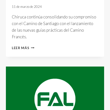
11 de marzo de 2024
Chiruca continúa consolidando su compromiso
con el Camino de Santiago con el lanzamiento
de las nuevas guías prácticas del Camino
Francés.
CHIRUCA
LEER MÁS
PRESENTA
LA
NUEVA
GUÍA
PRÁCTICA
DEL
CAMINO
DE
SANTIAGO
FRANCÉS