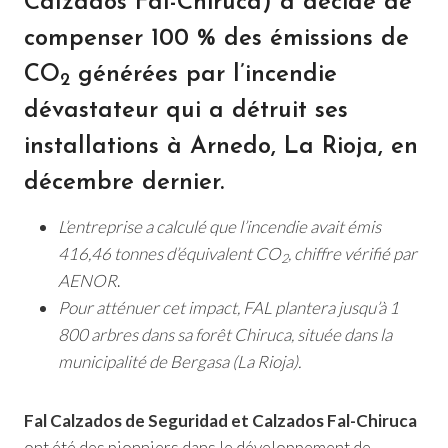
Calzados Fal-Chiruca) a décidé de
compenser 100 % des émissions de
CO
générées par l’incendie
2
dévastateur qui a détruit ses
installations à Arnedo, La Rioja, en
décembre dernier.
L’entreprise a calculé que l’incendie avait émis
416,46 tonnes d’équivalent CO
, chiffre vérifié par
2
AENOR
.
Pour atténuer cet impact, FAL plantera jusqu’à 1
800 arbres dans sa forêt Chiruca, située dans la
municipalité de Bergasa (La Rioja).
Fal Calzados de Seguridad et Calzados Fal-Chiruca
ont été des pionniers dans le développement de