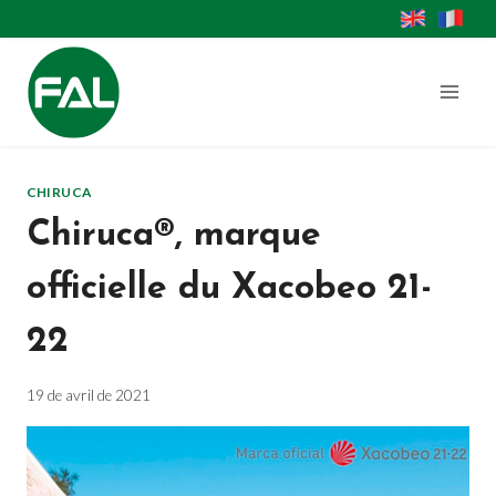
Aller
au
contenu
CHIRUCA
Chiruca®, marque
officielle du Xacobeo 21-
22
19 de avril de 2021