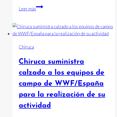
Calzados
Leer más
Fal
renueva
y
amplía
su
Chiruca
laboratorio
propio
Chiruca suministra
calzado a los equipos de
campo de WWF/España
para la realización de su
actividad