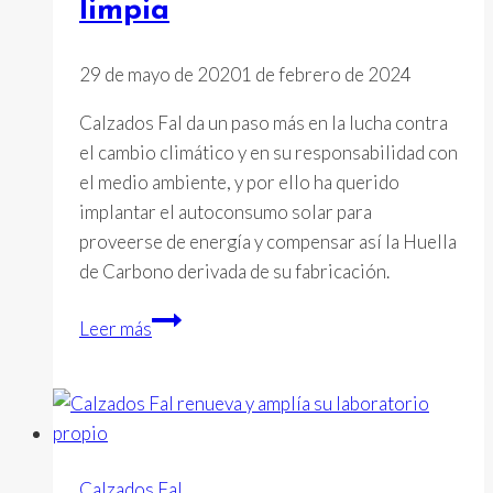
limpia
29 de mayo de 2020
1 de febrero de 2024
Calzados Fal da un paso más en la lucha contra
el cambio climático y en su responsabilidad con
el medio ambiente, y por ello ha querido
implantar el autoconsumo solar para
proveerse de energía y compensar así la Huella
de Carbono derivada de su fabricación.
Calzados
Leer más
FAL
consigue
una
importante
reducción
Calzados Fal