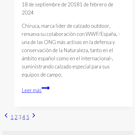
18 de septiembre de 2018
1 de febrero de
2024
Chiruca, marca líder de calzado outdoor,
renueva su colaboración con WWF/España, -
una de las ONG más activas en la defensa y
conservación de la Naturaleza, tanto en el
ámbito español como en el internacional-,
suministrando calzado especial para sus
equipos de campo.
Chiruca
Leer más
suministra
calzado
a
Página
Siguiente
Navegación
1
2
3
4
5
los
anterior
página
equipos
de