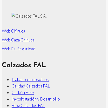
de
página
campo
de
WWF/España
para
Web Chiruca
la
Web Caza Chiruca
realización
de
Web Fal Seguridad
su
actividad
Calzados FAL
Trabaja con nosotros
Calidad Calzados FAL
Carbón Free
Invesitigación y Desarrollo
Blog Calzados FAL