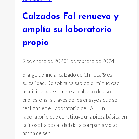
de
emisiones
Calzados Fal renueva y
CO2
gracias
amplía su laboratorio
a
propio
la
energía
limpia
9 de enero de 2020
1 de febrero de 2024
Si algo define al calzado de Chiruca® es
su calidad. De sobra es sabido el minucioso
análisis al que somete al calzado de uso
profesional a través de los ensayos que se
realizan en el laboratorio de FAL. Un
laboratorio que constituye una pieza básica en
la filosofía de calidad de la compañía y que
acaba de ser…