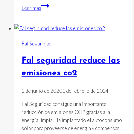
Chiruca
Leer más
suministra
calzado
a
los
Fal Seguridad
equipos
de
Fal seguridad reduce las
campo
de
emisiones co2
WWF/España
para
2 de junio de 2020
1 de febrero de 2024
la
realización
Fal Seguridad consigue una importante
de
reducción de emisiones CO2 gracias a la
su
energía limpia. Ha implantado el autoconsumo
actividad
solar para proveerse de energía y compensar