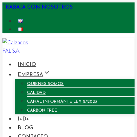
Saltar
TRABAJA CON NOSOTROS
al
contenido
INICIO
EMPRESA
QUIENES SOMOS
CALIDAD
CANAL INFORMANTE LEY 2/2023
CARBON FREE
I+D+I
BLOG
CONTACTO