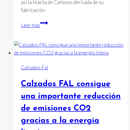
así la Huella de Carbono derivada de su
fabricación.
Fal
Leer más
seguridad
reduce
las
emisiones
co2
Calzados Fal
Calzados FAL consigue
una importante reducción
de emisiones CO2
gracias a la energía