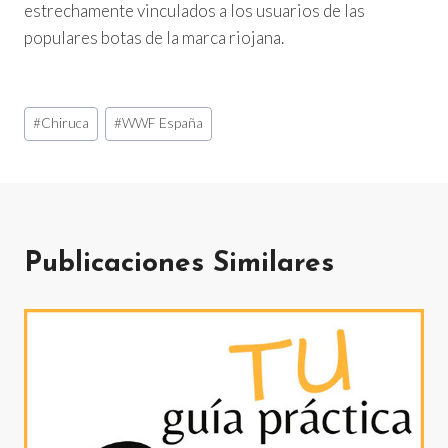
estrechamente vinculados a los usuarios de las
populares botas de la marca riojana.
Etiquetas
#
Chiruca
#
WWF España
de
la
entrada:
Publicaciones Similares