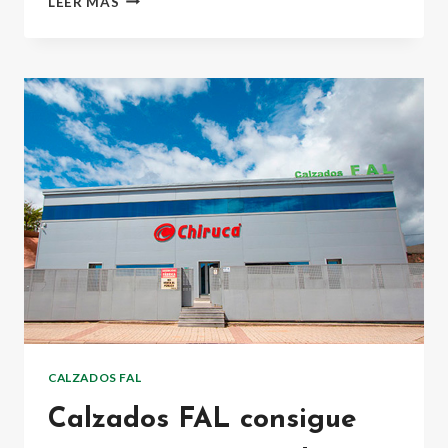
LEER MÁS
TRIPLICA
SU
POTENCIA
EN
ENERGÍA
SOLAR,
CONSIGUIENDO
UNA
IMPORTANTE
REDUCCIÓN
DE
EMISIONES
CO2
CALZADOS FAL
Calzados FAL consigue