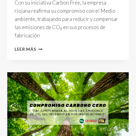
Con su iniciativa Carbon Free, la empresa
riojana reafirma su compromiso con el Medio
ambiente, trabajando para reducir y compensar
las emisiones de CO₂ en sus procesos de
fabricación
CALZADOS
LEER MÁS
FAL
LIDERA
EL
CAMINO
HACIA
UNA
PRODUCCIÓN
SOSTENIBLE