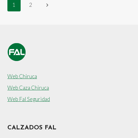
Navegación
Siguiente
1
2
REDUCCIÓN
DE
página
de
EMISIONES
CO2
página
GRACIAS
A
LA
ENERGÍA
LIMPIA
Web Chiruca
Web Caza Chiruca
Web Fal Seguridad
CALZADOS FAL