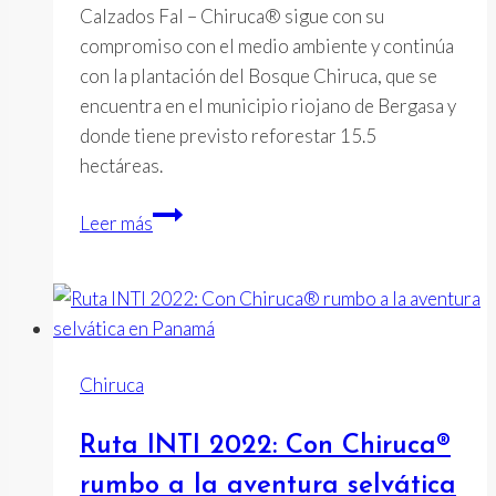
Calzados Fal – Chiruca® sigue con su
compromiso con el medio ambiente y continúa
con la plantación del Bosque Chiruca, que se
encuentra en el municipio riojano de Bergasa y
donde tiene previsto reforestar 15.5
hectáreas.
El
Leer más
Bosque
Chiruca
sigue
creciendo
Chiruca
Ruta INTI 2022: Con Chiruca®
rumbo a la aventura selvática