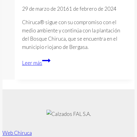
realización
29 de marzo de 2016
1 de febrero de 2024
de
su
Chiruca® sigue con su compromiso con el
actividad
medio ambiente y continúa con la plantación
del Bosque Chiruca, que se encuentra en el
municipio riojano de Bergasa.
Los
Leer más
niños
de
los
colegios
de
Arnedo
plantan
árboles
Web Chiruca
en