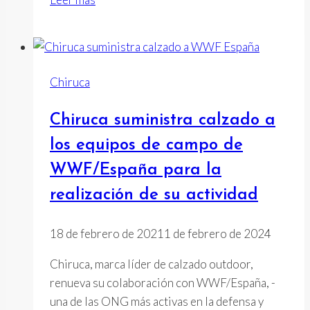
Consigue
el
sello
Completo
Chiruca
de
Huella
Chiruca suministra calzado a
de
Carbono
los equipos de campo de
WWF/España para la
realización de su actividad
18 de febrero de 2021
1 de febrero de 2024
Chiruca, marca líder de calzado outdoor,
renueva su colaboración con WWF/España, -
una de las ONG más activas en la defensa y