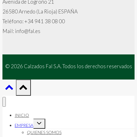
Avenida de Logroño 21
26580 Arnedo (La Rioja) ESPAÑA
Teléfono: +34 941 38 08 00
Mail: info@fal.es
© 2026 Calzados Fal S.A. Todos los derechos reservados
INICIO
Alternar
EMPRESA
menú
hijo
QUIENES SOMOS