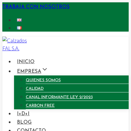
Saltar
TRABAJA CON NOSOTROS
al
contenido
INICIO
EMPRESA
QUIENES SOMOS
CALIDAD
CANAL INFORMANTE LEY 2/2023
CARBON FREE
I+D+I
BLOG
CONTACTO