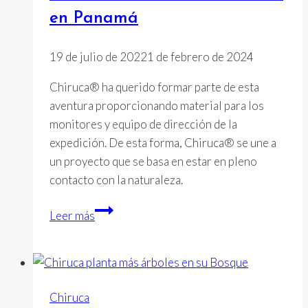
en Panamá
19 de julio de 2022
1 de febrero de 2024
Chiruca® ha querido formar parte de esta
aventura proporcionando material para los
monitores y equipo de dirección de la
expedición. De esta forma, Chiruca® se une a
un proyecto que se basa en estar en pleno
contacto con la naturaleza.
Ruta
Leer más
INTI
2022:
Con
Chiruca®
Chiruca
rumbo