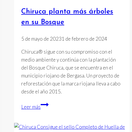
a
Chiruca planta más árboles
la
aventura
en su Bosque
selvática
en
5 de mayo de 2023
1 de febrero de 2024
Panamá
Chiruca® sigue con su compromiso con el
medio ambiente y continúa con la plantación
del Bosque Chiruca, que se encuentra en el
municipio riojano de Bergasa. Un proyecto de
reforestación que la marca riojana lleva a cabo
desde el año 2015.
Chiruca
Leer más
planta
más
árboles