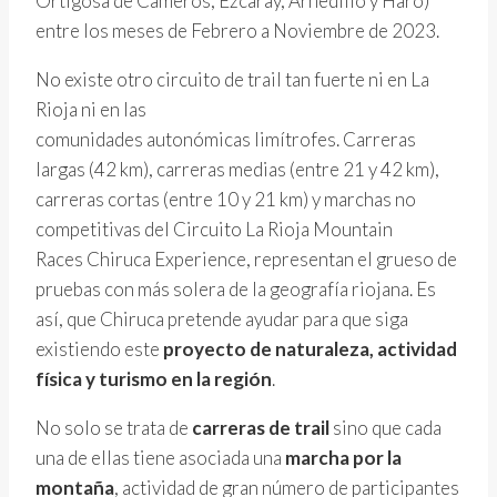
Ortigosa de Cameros, Ezcaray, Arnedillo y Haro)
entre los meses de Febrero a Noviembre de 2023.
No existe otro circuito de trail tan fuerte ni en La
Rioja ni en las
comunidades autonómicas limítrofes. Carreras
largas (42 km), carreras medias (entre 21 y 42 km),
carreras cortas (entre 10 y 21 km) y marchas no
competitivas del Circuito La Rioja Mountain
Races Chiruca Experience, representan el grueso de
pruebas con más solera de la geografía riojana. Es
así, que Chiruca pretende ayudar para que siga
existiendo este
proyecto de
naturaleza, actividad
física y turismo en la región
.
No solo se trata de
carreras de trail
sino que cada
una de ellas tiene asociada una
marc
ha por la
mont
aña
, actividad de gran número de participantes