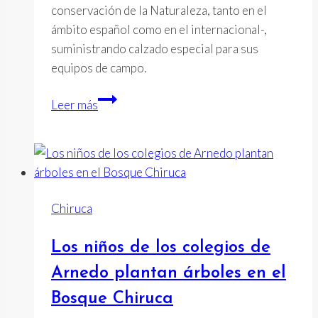
conservación de la Naturaleza, tanto en el
ámbito español como en el internacional-,
suministrando calzado especial para sus
equipos de campo.
Chiruca
Leer más
suministra
calzado
a
los
equipos
Chiruca
de
campo
Los niños de los colegios de
de
WWF/España
Arnedo plantan árboles en el
para
Bosque Chiruca
la