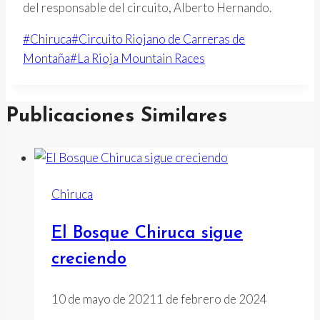
del responsable del circuito, Alberto Hernando.
Etiquetas
#
Chiruca
#
Circuito Riojano de Carreras de
de
Montaña
#
La Rioja Mountain Races
la
entrada:
Publicaciones Similares
Chiruca
El Bosque Chiruca sigue
creciendo
10 de mayo de 2021
1 de febrero de 2024