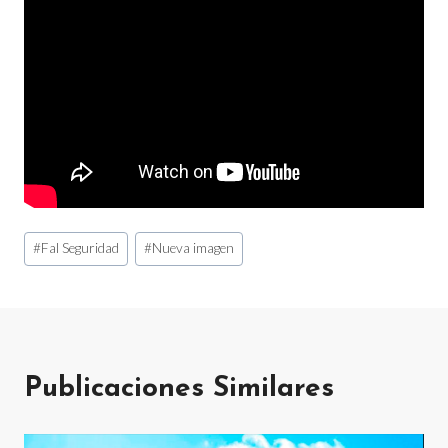
Etiquetas
#
Fal Seguridad
#
Nueva imagen
de
la
entrada:
Publicaciones Similares